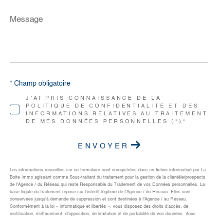
Message
*
* Champ obligatoire
J'AI PRIS CONNAISSANCE DE LA
POLITIQUE DE CONFIDENTIALITÉ ET DES
INFORMATIONS RELATIVES AU TRAITEMENT
DE MES DONNÉES PERSONNELLES (*)*
ENVOYER
Les informations recueillies sur ce formulaire sont enregistrées dans un fichier informatisé par La
Boite Immo agissant comme Sous-traitant du traitement pour la gestion de la clientèle/prospects
de l'Agence / du Réseau qui reste Responsable du Traitement de vos Données personnelles. La
base légale du traitement repose sur l'intérêt légitime de l'Agence / du Réseau. Elles sont
conservées jusqu'à demande de suppression et sont destinées à l'Agence / au Réseau.
Conformément à la loi « informatique et libertés », vous disposez des droits d’accès, de
rectification, d’effacement, d’opposition, de limitation et de portabilité de vos données. Vous