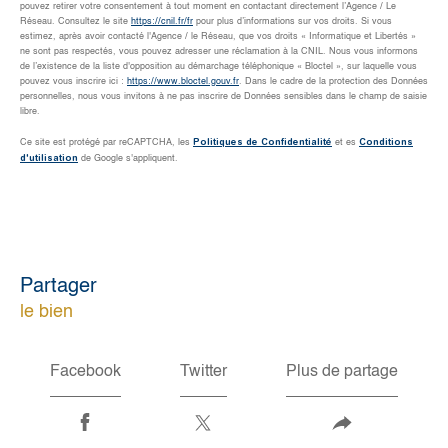
pouvez retirer votre consentement à tout moment en contactant directement l’Agence / Le
Réseau. Consultez le site
https://cnil.fr/fr
pour plus d’informations sur vos droits. Si vous
estimez, après avoir contacté l'Agence / le Réseau, que vos droits « Informatique et Libertés »
ne sont pas respectés, vous pouvez adresser une réclamation à la CNIL. Nous vous informons
de l’existence de la liste d'opposition au démarchage téléphonique « Bloctel », sur laquelle vous
pouvez vous inscrire ici :
https://www.bloctel.gouv.fr
. Dans le cadre de la protection des Données
personnelles, nous vous invitons à ne pas inscrire de Données sensibles dans le champ de saisie
libre.
Politiques de Confidentialité
Conditions
Ce site est protégé par reCAPTCHA, les
et es
d'utilisation
de Google s'appliquent.
partager
le bien
Facebook
Twitter
Plus de partage