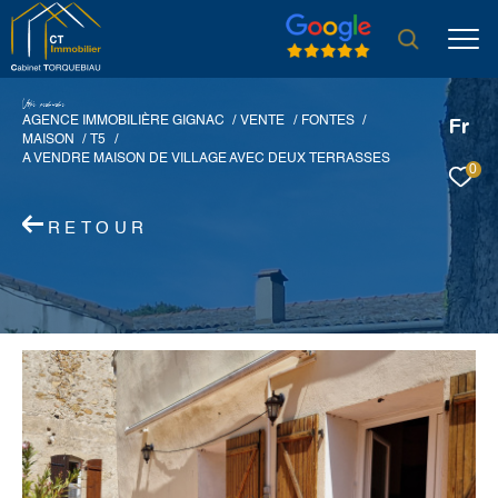
V
o
r
e
r
e
c
e
c
e
AGENCE IMMOBILIÈRE GIGNAC
VENTE
FONTES
Fr
MAISON
T5
A VENDRE MAISON DE VILLAGE AVEC DEUX TERRASSES
0
RETOUR