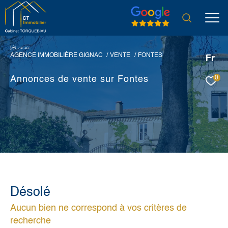
V
o
r
e
r
e
c
e
c
e
AGENCE IMMOBILIÈRE GIGNAC
VENTE
FONTES
Fr
0
Annonces de vente sur Fontes
Désolé
Aucun bien ne correspond à vos critères de
recherche