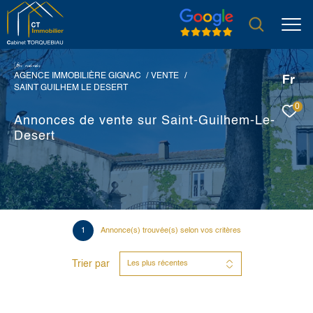
V
o
r
e
r
e
c
e
c
e
AGENCE IMMOBILIÈRE GIGNAC
VENTE
Fr
SAINT GUILHEM LE DESERT
0
Annonces de vente sur Saint-Guilhem-Le-
Desert
1
Annonce(s) trouvée(s) selon vos critères
Trier par
Les plus récentes