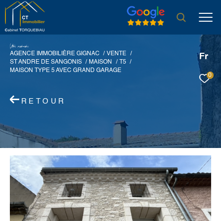
V
o
r
e
r
e
c
e
c
e
AGENCE IMMOBILIÈRE GIGNAC
VENTE
Fr
ST ANDRE DE SANGONIS
MAISON
T5
MAISON TYPE 5 AVEC GRAND GARAGE
0
RETOUR