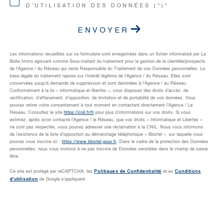
D'UTILISATION DES DONNÉES (*)*
ENVOYER
Les informations recueillies sur ce formulaire sont enregistrées dans un fichier informatisé par La
Boite Immo agissant comme Sous-traitant du traitement pour la gestion de la clientèle/prospects
de l'Agence / du Réseau qui reste Responsable du Traitement de vos Données personnelles. La
base légale du traitement repose sur l'intérêt légitime de l'Agence / du Réseau. Elles sont
conservées jusqu'à demande de suppression et sont destinées à l'Agence / au Réseau.
Conformément à la loi « informatique et libertés », vous disposez des droits d’accès, de
rectification, d’effacement, d’opposition, de limitation et de portabilité de vos données. Vous
pouvez retirer votre consentement à tout moment en contactant directement l’Agence / Le
Réseau. Consultez le site
https://cnil.fr/fr
pour plus d’informations sur vos droits. Si vous
estimez, après avoir contacté l'Agence / le Réseau, que vos droits « Informatique et Libertés »
ne sont pas respectés, vous pouvez adresser une réclamation à la CNIL. Nous vous informons
de l’existence de la liste d'opposition au démarchage téléphonique « Bloctel », sur laquelle vous
pouvez vous inscrire ici :
https://www.bloctel.gouv.fr
. Dans le cadre de la protection des Données
personnelles, nous vous invitons à ne pas inscrire de Données sensibles dans le champ de saisie
libre.
Politiques de Confidentialité
Conditions
Ce site est protégé par reCAPTCHA, les
et es
d'utilisation
de Google s'appliquent.