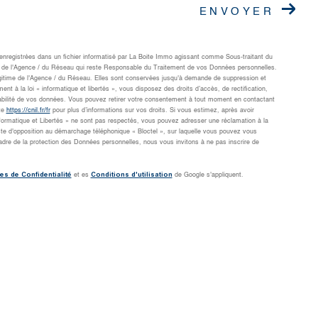
ENVOYER
t enregistrées dans un fichier informatisé par La Boite Immo agissant comme Sous-traitant du
cts de l'Agence / du Réseau qui reste Responsable du Traitement de vos Données personnelles.
légitime de l'Agence / du Réseau. Elles sont conservées jusqu'à demande de suppression et
 à la loi « informatique et libertés », vous disposez des droits d’accès, de rectification,
rtabilité de vos données. Vous pouvez retirer votre consentement à tout moment en contactant
te
https://cnil.fr/fr
pour plus d’informations sur vos droits. Si vous estimez, après avoir
nformatique et Libertés » ne sont pas respectés, vous pouvez adresser une réclamation à la
ste d'opposition au démarchage téléphonique « Bloctel », sur laquelle vous pouvez vous
adre de la protection des Données personnelles, nous vous invitons à ne pas inscrire de
es de Confidentialité
Conditions d'utilisation
et es
de Google s'appliquent.