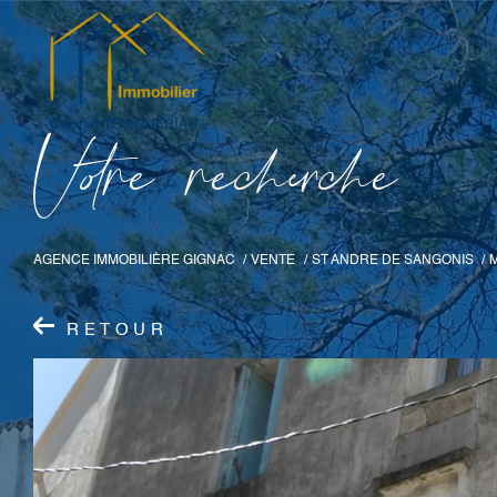
V
o
r
e
r
e
c
e
c
e
AGENCE IMMOBILIÈRE GIGNAC
VENTE
ST ANDRE DE SANGONIS
RETOUR