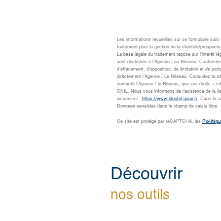
Les informations recueillies sur ce formulaire son
traitement pour la gestion de la clientèle/prospe
La base légale du traitement repose sur l'intérêt 
sont destinées à l'Agence / au Réseau. Conformément
d’effacement, d’opposition, de limitation et de po
directement l’Agence / Le Réseau. Consultez le si
contacté l'Agence / le Réseau, que vos droits « I
CNIL. Nous vous informons de l’existence de la li
inscrire ici :
https://www.bloctel.gouv.fr
. Dans le c
Données sensibles dans le champ de saisie libre.
Politiqu
Ce site est protégé par reCAPTCHA, les
découvrir
nos outils