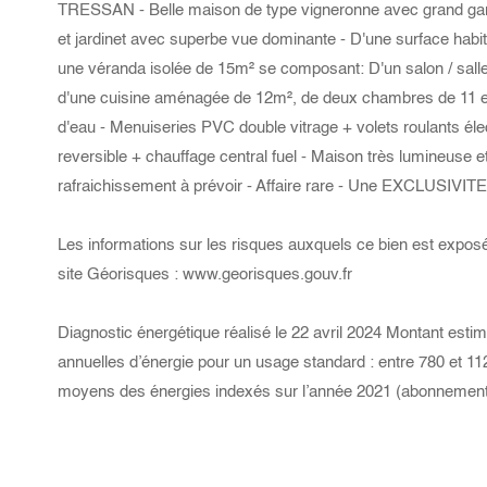
TRESSAN - Belle maison de type vigneronne avec grand gar
et jardinet avec superbe vue dominante - D'une surface habi
une véranda isolée de 15m² se composant: D'un salon / sall
d'une cuisine aménagée de 12m², de deux chambres de 11 et
d'eau - Menuiseries PVC double vitrage + volets roulants élec
reversible + chauffage central fuel - Maison très lumineuse 
rafraichissement à prévoir - Affaire rare - Une EXCLUSIVIT
Les informations sur les risques auxquels ce bien est exposé
site Géorisques : www.georisques.gouv.fr
Diagnostic énergétique réalisé le 22 avril 2024 Montant est
annuelles d’énergie pour un usage standard : entre 780 et 11
moyens des énergies indexés sur l’année 2021 (abonnemen