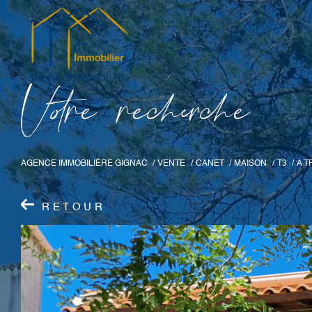
V
o
r
e
r
e
c
e
c
e
AGENCE IMMOBILIÈRE GIGNAC
VENTE
CANET
MAISON
T3
A T
RETOUR