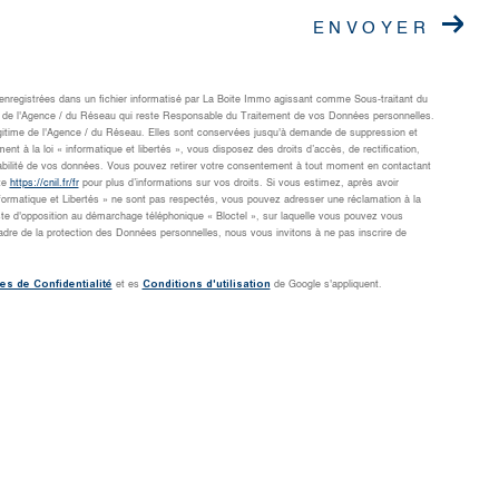
ENVOYER
t enregistrées dans un fichier informatisé par La Boite Immo agissant comme Sous-traitant du
cts de l'Agence / du Réseau qui reste Responsable du Traitement de vos Données personnelles.
légitime de l'Agence / du Réseau. Elles sont conservées jusqu'à demande de suppression et
 à la loi « informatique et libertés », vous disposez des droits d’accès, de rectification,
rtabilité de vos données. Vous pouvez retirer votre consentement à tout moment en contactant
te
https://cnil.fr/fr
pour plus d’informations sur vos droits. Si vous estimez, après avoir
nformatique et Libertés » ne sont pas respectés, vous pouvez adresser une réclamation à la
ste d'opposition au démarchage téléphonique « Bloctel », sur laquelle vous pouvez vous
adre de la protection des Données personnelles, nous vous invitons à ne pas inscrire de
es de Confidentialité
Conditions d'utilisation
et es
de Google s'appliquent.