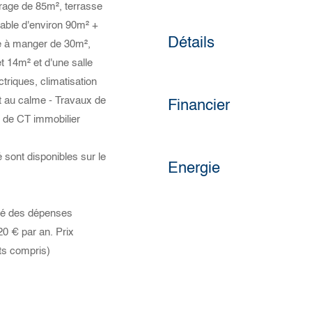
age de 85m², terrasse
table d'environ 90m² +
Détails
e à manger de 30m²,
 14m² et d'une salle
triques, climatisation
et au calme - Travaux de
Financier
E de CT immobilier
 sont disponibles sur le
Energie
imé des dépenses
20 € par an. Prix
ts compris)