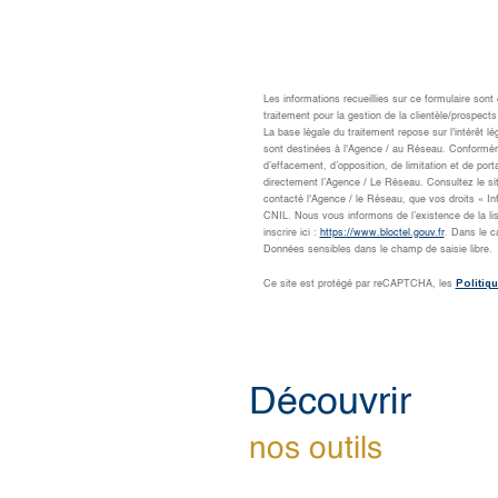
Les informations recueillies sur ce formulaire son
traitement pour la gestion de la clientèle/prospe
La base légale du traitement repose sur l'intérêt 
sont destinées à l'Agence / au Réseau. Conformément
d’effacement, d’opposition, de limitation et de po
directement l’Agence / Le Réseau. Consultez le si
contacté l'Agence / le Réseau, que vos droits « I
CNIL. Nous vous informons de l’existence de la li
inscrire ici :
https://www.bloctel.gouv.fr
. Dans le c
Données sensibles dans le champ de saisie libre.
Politiqu
Ce site est protégé par reCAPTCHA, les
découvrir
nos outils