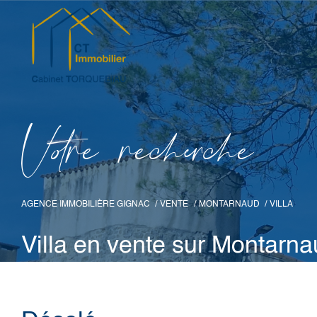
V
o
r
e
r
e
c
e
c
e
AGENCE IMMOBILIÈRE GIGNAC
VENTE
MONTARNAUD
VILLA
Villa en vente sur Montarn