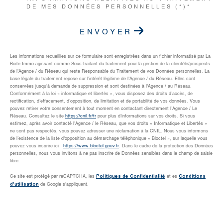
DE MES DONNÉES PERSONNELLES (*)*
ENVOYER
Les informations recueillies sur ce formulaire sont enregistrées dans un fichier informatisé par La
Boite Immo agissant comme Sous-traitant du traitement pour la gestion de la clientèle/prospects
de l'Agence / du Réseau qui reste Responsable du Traitement de vos Données personnelles. La
base légale du traitement repose sur l'intérêt légitime de l'Agence / du Réseau. Elles sont
conservées jusqu'à demande de suppression et sont destinées à l'Agence / au Réseau.
Conformément à la loi « informatique et libertés », vous disposez des droits d’accès, de
rectification, d’effacement, d’opposition, de limitation et de portabilité de vos données. Vous
pouvez retirer votre consentement à tout moment en contactant directement l’Agence / Le
Réseau. Consultez le site
https://cnil.fr/fr
pour plus d’informations sur vos droits. Si vous
estimez, après avoir contacté l'Agence / le Réseau, que vos droits « Informatique et Libertés »
ne sont pas respectés, vous pouvez adresser une réclamation à la CNIL. Nous vous informons
de l’existence de la liste d'opposition au démarchage téléphonique « Bloctel », sur laquelle vous
pouvez vous inscrire ici :
https://www.bloctel.gouv.fr
. Dans le cadre de la protection des Données
personnelles, nous vous invitons à ne pas inscrire de Données sensibles dans le champ de saisie
libre.
Politiques de Confidentialité
Conditions
Ce site est protégé par reCAPTCHA, les
et es
d'utilisation
de Google s'appliquent.