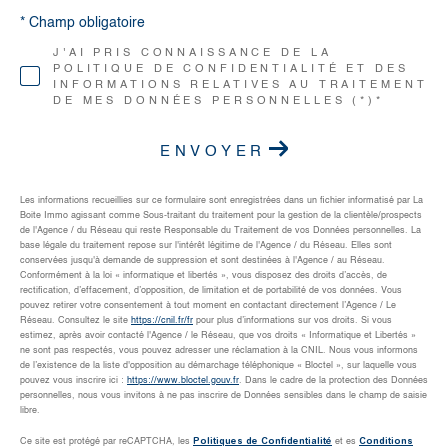
* Champ obligatoire
J'AI PRIS CONNAISSANCE DE LA
POLITIQUE DE CONFIDENTIALITÉ ET DES
INFORMATIONS RELATIVES AU TRAITEMENT
DE MES DONNÉES PERSONNELLES (*)*
ENVOYER
Les informations recueillies sur ce formulaire sont enregistrées dans un fichier informatisé par La
Boite Immo agissant comme Sous-traitant du traitement pour la gestion de la clientèle/prospects
de l'Agence / du Réseau qui reste Responsable du Traitement de vos Données personnelles. La
base légale du traitement repose sur l'intérêt légitime de l'Agence / du Réseau. Elles sont
conservées jusqu'à demande de suppression et sont destinées à l'Agence / au Réseau.
Conformément à la loi « informatique et libertés », vous disposez des droits d’accès, de
rectification, d’effacement, d’opposition, de limitation et de portabilité de vos données. Vous
pouvez retirer votre consentement à tout moment en contactant directement l’Agence / Le
Réseau. Consultez le site
https://cnil.fr/fr
pour plus d’informations sur vos droits. Si vous
estimez, après avoir contacté l'Agence / le Réseau, que vos droits « Informatique et Libertés »
ne sont pas respectés, vous pouvez adresser une réclamation à la CNIL. Nous vous informons
de l’existence de la liste d'opposition au démarchage téléphonique « Bloctel », sur laquelle vous
pouvez vous inscrire ici :
https://www.bloctel.gouv.fr
. Dans le cadre de la protection des Données
personnelles, nous vous invitons à ne pas inscrire de Données sensibles dans le champ de saisie
libre.
Politiques de Confidentialité
Conditions
Ce site est protégé par reCAPTCHA, les
et es