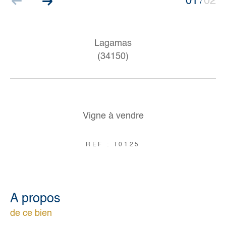
01
02
/
Lagamas
(34150)
Vigne à vendre
REF : T0125
a propos
de ce bien