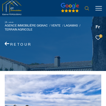
V
o
r
e
r
e
c
e
c
e
AGENCE IMMOBILIÈRE GIGNAC
VENTE
LAGAMAS
Fr
TERRAIN AGRICOLE
0
RETOUR