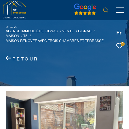
V
o
r
e
r
e
c
e
c
e
AGENCE IMMOBILIÈRE GIGNAC
VENTE
GIGNAC
Fr
MAISON
T5
MAISON RENOVEE AVEC TROIS CHAMBRES ET TERRASSE
0
RETOUR