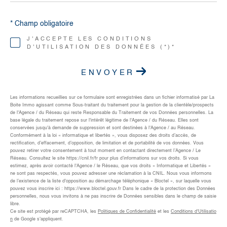
* Champ obligatoire
J'ACCEPTE LES CONDITIONS
D'UTILISATION DES DONNÉES (*)*
ENVOYER
Les informations recueillies sur ce formulaire sont enregistrées dans un fichier informatisé par La
Boite Immo agissant comme Sous-traitant du traitement pour la gestion de la clientèle/prospects
de l'Agence / du Réseau qui reste Responsable du Traitement de vos Données personnelles. La
base légale du traitement repose sur l'intérêt légitime de l'Agence / du Réseau. Elles sont
conservées jusqu'à demande de suppression et sont destinées à l'Agence / au Réseau.
Conformément à la loi « informatique et libertés », vous disposez des droits d’accès, de
rectification, d’effacement, d’opposition, de limitation et de portabilité de vos données. Vous
pouvez retirer votre consentement à tout moment en contactant directement l’Agence / Le
Réseau. Consultez le site https://cnil.fr/fr pour plus d’informations sur vos droits. Si vous
estimez, après avoir contacté l'Agence / le Réseau, que vos droits « Informatique et Libertés »
ne sont pas respectés, vous pouvez adresser une réclamation à la CNIL. Nous vous informons
de l’existence de la liste d'opposition au démarchage téléphonique « Bloctel », sur laquelle vous
pouvez vous inscrire ici : https://www.bloctel.gouv.fr Dans le cadre de la protection des Données
personnelles, nous vous invitons à ne pas inscrire de Données sensibles dans le champ de saisie
libre.
Ce site est protégé par reCAPTCHA, les
Politiques de Confidentialité
et les
Conditions d'Utilisatio
n
de Google s'appliquent.