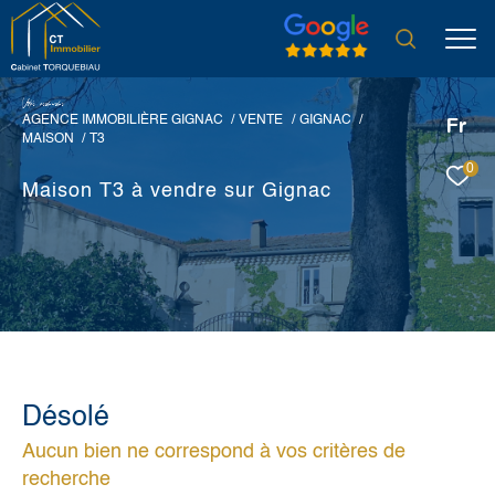
V
o
r
e
r
e
c
e
c
e
AGENCE IMMOBILIÈRE GIGNAC
VENTE
GIGNAC
Fr
MAISON
T3
0
Maison T3 à vendre sur Gignac
Désolé
Aucun bien ne correspond à vos critères de
recherche