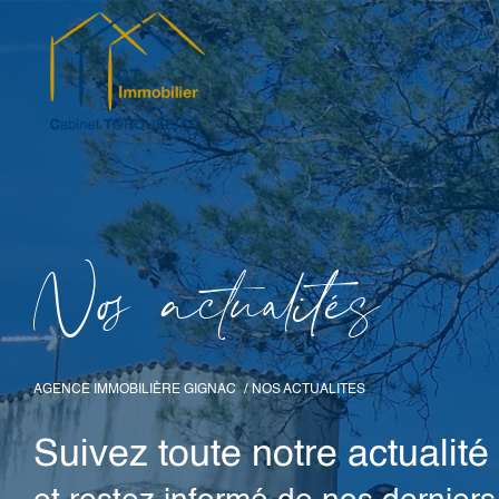
N
o
a
c
t
u
a
i
é
s
AGENCE IMMOBILIÈRE GIGNAC
NOS ACTUALITES
Suivez toute notre actualité