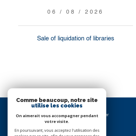
06 / 08 / 2026
Sale of liquidation of libraries
Comme beaucoup, notre site
utilise les cookies
Cabinet TORQUEBIAU Immobilier
On aimerait vous accompagner pendant
votre visite.
04 67 57 31 49
En poursuivant, vous acceptez l'utilisation des
info@ctimmobilier.com