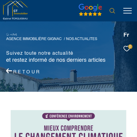
Fr
N
o
a
c
t
u
a
i
é
s
AGENCE IMMOBILIÈRE GIGNAC
NOS ACTUALITES
0
Suivez toute notre actualité
et restez informé de nos derniers articles
RETOUR