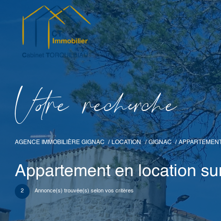
V
o
r
e
r
e
c
e
c
e
AGENCE IMMOBILIÈRE GIGNAC
LOCATION
GIGNAC
APPARTEMEN
Appartement en location su
2
Annonce(s) trouvée(s) selon vos critères