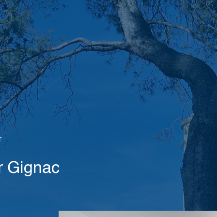
T
r Gignac