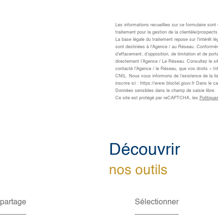
Les informations recueillies sur ce formulaire son
traitement pour la gestion de la clientèle/prospe
La base légale du traitement repose sur l'intérêt 
sont destinées à l'Agence / au Réseau. Conformément
d’effacement, d’opposition, de limitation et de po
directement l’Agence / Le Réseau. Consultez le site 
contacté l'Agence / le Réseau, que vos droits « I
CNIL. Nous vous informons de l’existence de la li
inscrire ici : https://www.bloctel.gouv.fr Dans le 
Données sensibles dans le champ de saisie libre.
Ce site est protégé par reCAPTCHA, les
Politique
découvrir
nos outils
 partage
Sélectionner