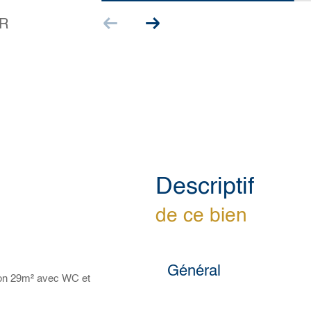
R
descriptif
de ce bien
Général
iron 29m² avec WC et