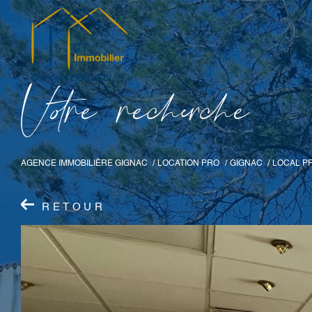
V
o
r
e
r
e
c
e
c
e
AGENCE IMMOBILIÈRE GIGNAC
LOCATION PRO
GIGNAC
LOCAL P
RETOUR