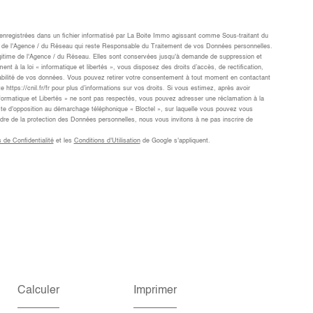
t enregistrées dans un fichier informatisé par La Boite Immo agissant comme Sous-traitant du
cts de l'Agence / du Réseau qui reste Responsable du Traitement de vos Données personnelles.
légitime de l'Agence / du Réseau. Elles sont conservées jusqu'à demande de suppression et
 à la loi « informatique et libertés », vous disposez des droits d’accès, de rectification,
rtabilité de vos données. Vous pouvez retirer votre consentement à tout moment en contactant
https://cnil.fr/fr pour plus d’informations sur vos droits. Si vous estimez, après avoir
nformatique et Libertés » ne sont pas respectés, vous pouvez adresser une réclamation à la
ste d'opposition au démarchage téléphonique « Bloctel », sur laquelle vous pouvez vous
cadre de la protection des Données personnelles, nous vous invitons à ne pas inscrire de
s de Confidentialité
et les
Conditions d'Utilisation
de Google s'appliquent.
Calculer
Imprimer